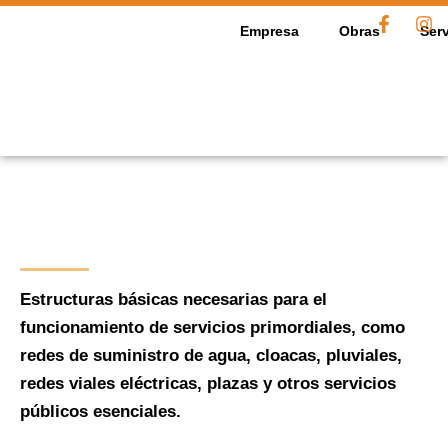
Ir
F
I
a
n
Empresa
Obras
Serv
al
c
s
contenido
e
t
b
a
o
g
o
r
k
a
-
m
f
Estructuras básicas necesarias para el
funcionamiento de servicios primordiales, como
redes de suministro de agua, cloacas, pluviales,
redes viales eléctricas, plazas y otros servicios
públicos esenciales.